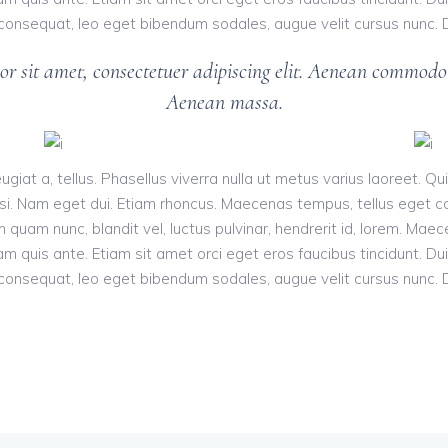
onsequat, leo eget bibendum sodales, augue velit cursus nunc. Do
r sit amet, consectetuer adipiscing elit. Aenean commodo l
Aenean massa.
eugiat a, tellus. Phasellus viverra nulla ut metus varius laoreet. Q
es nisi. Nam eget dui. Etiam rhoncus. Maecenas tempus, tellus ege
quam nunc, blandit vel, luctus pulvinar, hendrerit id, lorem. Mae
am quis ante. Etiam sit amet orci eget eros faucibus tincidunt. Dui
onsequat, leo eget bibendum sodales, augue velit cursus nunc. Do