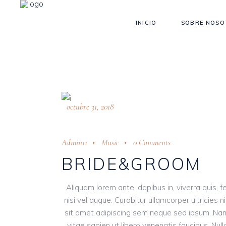
INICIO
SOBRE NOSO
octubre 31, 2018
Admin11
Music
0 Comments
BRIDE&GROOM
Aliquam lorem ante, dapibus in, viverra quis, f
nisi vel augue. Curabitur ullamcorper ultrici
sit amet adipiscing sem neque sed ipsum. Nam 
vitae sapien ut libero venenatis faucibus. Null