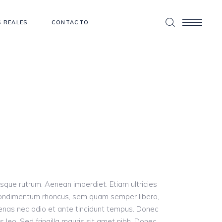
 REALES
CONTACTO
uisque rutrum. Aenean imperdiet. Etiam ultricies
t condimentum rhoncus, sem quam semper libero,
cenas nec odio et ante tincidunt tempus. Donec
s leo. Sed fringilla mauris sit amet nibh. Donec