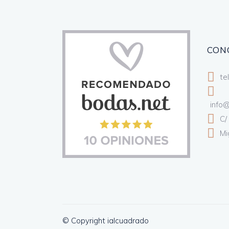
CON
te
info
C/
Mi
© Copyright ialcuadrado