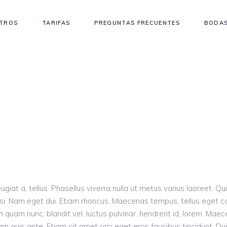
TROS
TARIFAS
PREGUNTAS FRECUENTES
BODAS
eugiat a, tellus. Phasellus viverra nulla ut metus varius laoreet. Q
es nisi. Nam eget dui. Etiam rhoncus. Maecenas tempus, tellus ege
quam nunc, blandit vel, luctus pulvinar, hendrerit id, lorem. Mae
am quis ante. Etiam sit amet orci eget eros faucibus tincidunt. Dui