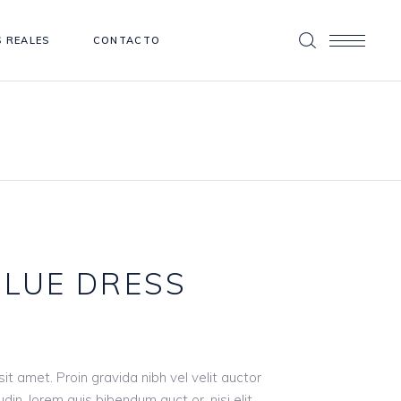
 REALES
CONTACTO
BLUE DRESS
it amet. Proin gravida nibh vel velit auctor
udin, lorem quis bibendum auct or, nisi elit