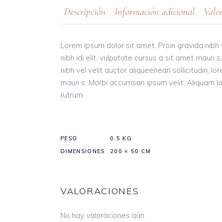
Descripción
Información adicional
Valor
Lorem ipsum dolor sit amet. Proin gravida nibh v
nibh idi elit. vulputate cursus a sit amet maur
nibh vel velit auctor aliqueenean sollicitudin, l
mauri s. Morbi accumsan ipsum velit. Aliquam lor
rutrum.
PESO
0.5 KG
DIMENSIONES
200 × 50 CM
VALORACIONES
No hay valoraciones aún.