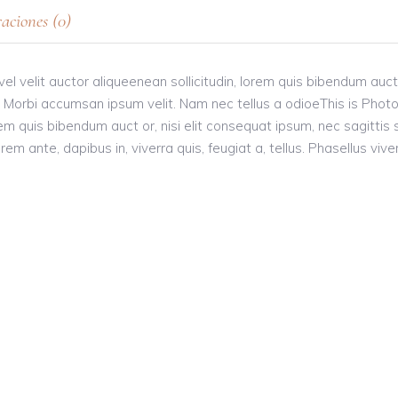
aciones (0)
el velit auctor aliqueenean sollicitudin, lorem quis bibendum auct
i s. Morbi accumsan ipsum velit. Nam nec tellus a odioeThis is Pho
orem quis bibendum auct or, nisi elit consequat ipsum, nec sagittis 
em ante, dapibus in, viverra quis, feugiat a, tellus. Phasellus vive