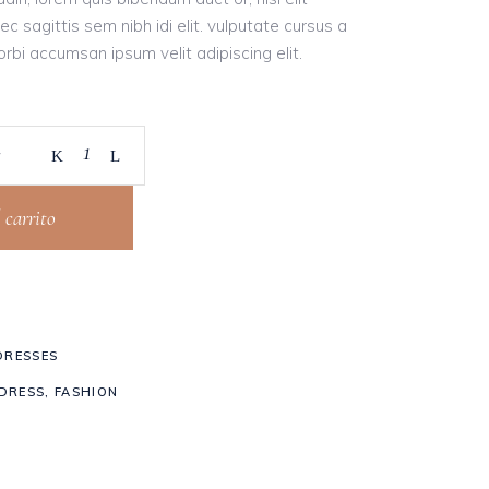
c sagittis sem nibh idi elit. vulputate cursus a
orbi accumsan ipsum velit adipiscing elit.
y
 carrito
DRESSES
DRESS
,
FASHION