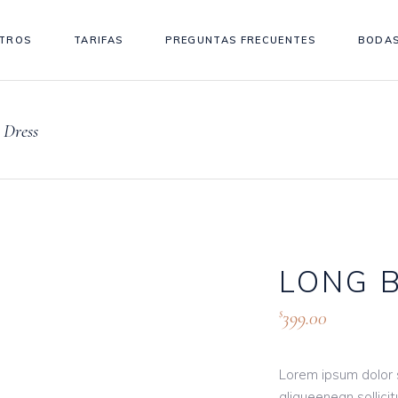
TROS
TARIFAS
PREGUNTAS FRECUENTES
BODAS
 Dress
LONG 
399.00
$
Lorem ipsum dolor s
aliqueenean sollicit