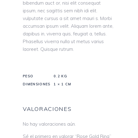
bibendum auct or, nisi elit consequat
ipsum, nec sagittis sem nibh idi elit.
vulputate cursus a sit amet mauri s. Morbi
accumsan ipsum velit. Aliquam lorem ante,
dapibus in, viverra quis, feugiat a, tellus.
Phasellus viverra nulla ut metus varius
laoreet. Quisque rutrum.
PESO
0.2 KG
DIMENSIONES
1 × 1 CM
VALORACIONES
No hay valoraciones aún.
Sé el primero en valorar “Rose Gold Ring”