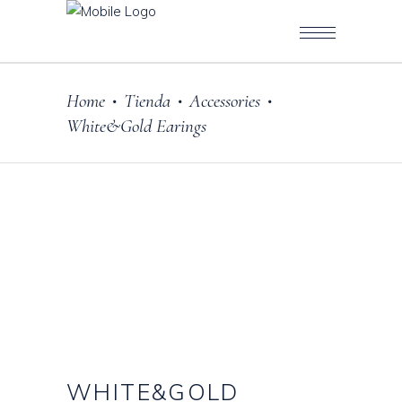
Home
Tienda
Accessories
•
•
•
White&Gold Earings
WHITE&GOLD