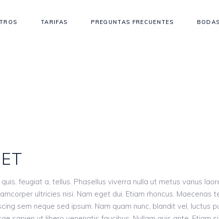
TROS
TARIFAS
PREGUNTAS FRECUENTES
BODAS
ET
 quis, feugiat a, tellus. Phasellus viverra nulla ut metus varius la
 ullamcorper ultricies nisi. Nam eget dui. Etiam rhoncus. Maecena
cing sem neque sed ipsum. Nam quam nunc, blandit vel, luctus pul
ae sapien ut libero venenatis faucibus. Nullam quis ante. Etiam si