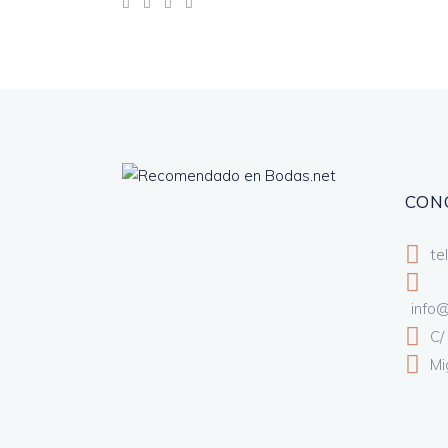
CON
te
info
C/
Mi