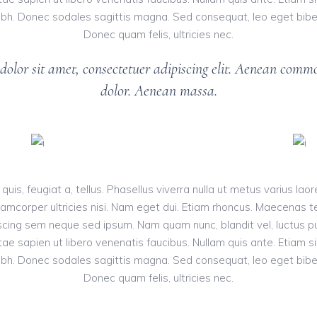
t nibh. Donec sodales sagittis magna. Sed consequat, leo eget bib
Donec quam felis, ultricies nec.
olor sit amet, consectetuer adipiscing elit. Aenean commo
dolor. Aenean massa.
 quis, feugiat a, tellus. Phasellus viverra nulla ut metus varius la
 ullamcorper ultricies nisi. Nam eget dui. Etiam rhoncus. Maecena
cing sem neque sed ipsum. Nam quam nunc, blandit vel, luctus pul
ae sapien ut libero venenatis faucibus. Nullam quis ante. Etiam si
t nibh. Donec sodales sagittis magna. Sed consequat, leo eget bib
Donec quam felis, ultricies nec.