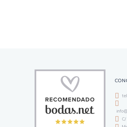
CON
te
info
C/
Mi