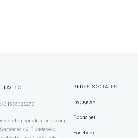
REDES SOCIALES
CTACTO
Instagram
l:+34636025270
Bodas.net
@amoreternoproducciones.com
 Santianes 46, Ribadesella
Facebook
guel Sebastian 1, Valladolid